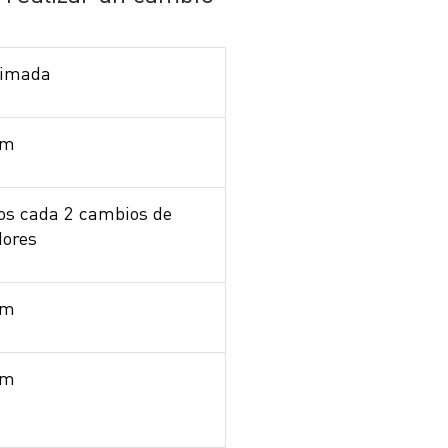
timada
km
os cada 2 cambios de
ores
km
km