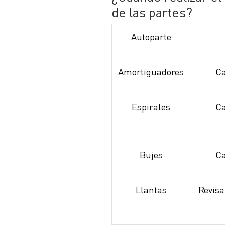
de las partes?
Autoparte
Amortiguadores
C
Espirales
C
Bujes
C
Llantas
Revisa