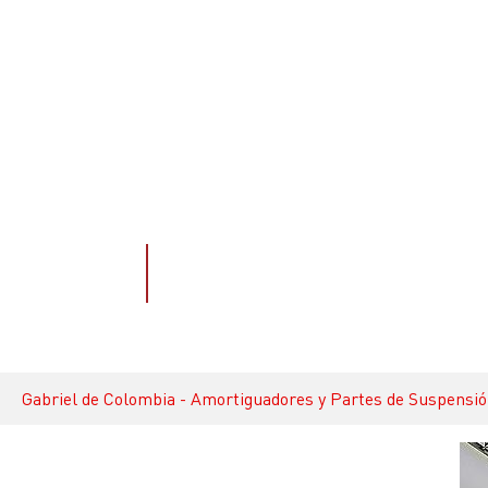
Skip to main content
NOTICIAS
You are here:
Gabriel de Colombia - Amortiguadores y Partes de Suspensi