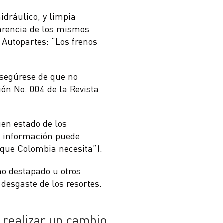
hidráulico, y limpia
 carencia de los mismos
 Autopartes: “Los frenos
asegúrese de que no
ón No. 004 de la Revista
uen estado de los
r información puede
 que Colombia necesita”).
eno destapado u otros
l desgaste de los resortes.
 realizar un cambio