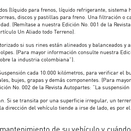
dos (líquido para frenos, líquido refrigerante, sistema 
orreas, discos y pastillas para freno. Una filtración o
idad. (Remítase a nuestra Edición No. 001 de la Revista
rtículo Un Aliado todo Terreno).
torizado si sus rines están alineados y balanceados y 
golpes. (Para mayor información consulte nuestra Edici
obre la industria colombiana”).
Suspensión cada 10.000 kilómetros, para verificar el b
ales, bujes, grapas y demás componentes. (Para mayo
ición No. 002 de la Revista Autopartes: “La suspensión
n. Si se transita por una superficie irregular, un terr
la dirección del vehículo tiende a irse de lado, es por e
 mantenimiento de su vehículo y cuándo