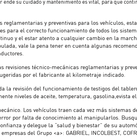
or ende su cuidado y mantenimiento es vital, para que conti
es reglamentarias y preventivas para los vehículos, est
les para el correcto funcionamiento de todos los siste
tinuo y el estar atento a cualquier cambio en la march
ipulada, vale la pena tener en cuenta algunas recomen
nductores.
s revisiones técnico-mecánicas reglamentarias y preve
ugeridas por el fabricante al kilometraje indicado.
ida la revisión del funcionamiento de testigos del table
nte niveles de aceite, temperatura, gasolina,evista el
ecánico. Los vehículos traen cada vez más sistemas de
error por falta de conocimiento al manipularlos. Busq
confianza y delegue la “salud y bienestar” de su automó
as empresas del Grupo <a>: GABRIEL, INCOLBEST, CO